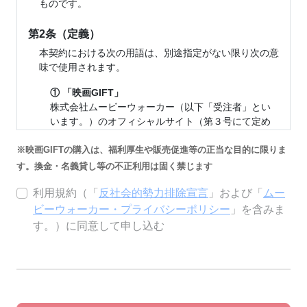
ものです。
第2条（定義）
本契約における次の用語は、別途指定がない限り次の意
味で使用されます。
① 「映画GIFT」
株式会社ムービーウォーカー（以下「受注者」とい
います。）のオフィシャルサイト（第３号にて定め
ます。）にて、前売オンライン券と鑑賞券（第２号
映画GIFTの購入は、福利厚生や販売促進等の正当な目的に限りま
にて定めます。）を購入するための決済手段として
通用する16桁の映画GIFTコード及び4桁のPINコード
す。換金・名義貸し等の不正利用は固く禁じます
により構成される前払式支払手段をいいます。映画
利用規約（「
反社会的勢力排除宣言
」および「
ムー
GIFTには、映画GIFTコードとPINコードが電子デー
タで届くプリペイドコードタイプ（以下「映画
ビーウォーカー・プライバシーポリシー
」を含みま
GIFT（コード）」といいます。）と、カードの裏面
す。）に同意して申し込む
に映画GIFTコードとPINコードが記載されたプリペ
イドカードタイプ（以下「映画GIFT（カード）」と
いいます。）の2種類がございます。なお、以下特段
の記載がない限り、映画GIFTはすべて映画GIFT（コ
ード）を示します。